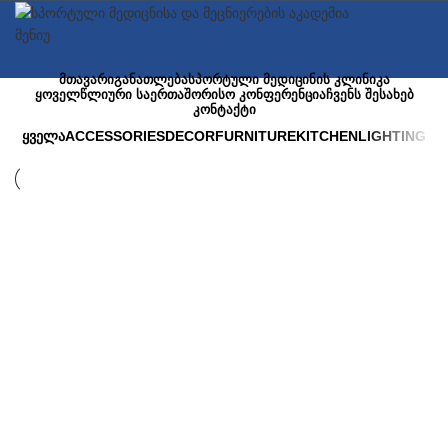
მენიუ
ᲛᲗᲐᲕᲐᲠᲘ
ᲒᲐᲜᲐᲗᲚᲔᲑᲐ
ᲡᲞᲝᲠᲢᲣᲚᲘ ᲛᲔᲓᲘᲪᲘᲜᲘᲡ ᲙᲚᲘᲜᲘᲙᲐ
ᲧᲝᲕᲔᲚᲬᲚᲘᲣᲠᲘ ᲡᲐᲔᲠᲗᲐᲨᲝᲠᲘᲡᲝ ᲙᲝᲜᲤᲔᲠᲔᲜᲪᲘᲐ
ᲩᲕᲔᲜᲡ ᲨᲔᲡᲐᲮᲔᲑ
ᲙᲝᲜᲢᲐᲥᲢᲘ
ᲧᲕᲔᲚᲐ
ACCESSORIES
DECOR
FURNITURE
KITCHEN
LIGHTING
Kitchen
Suspendisse quam at vestibulum
Kitchen
Leo uteu ullamcorper