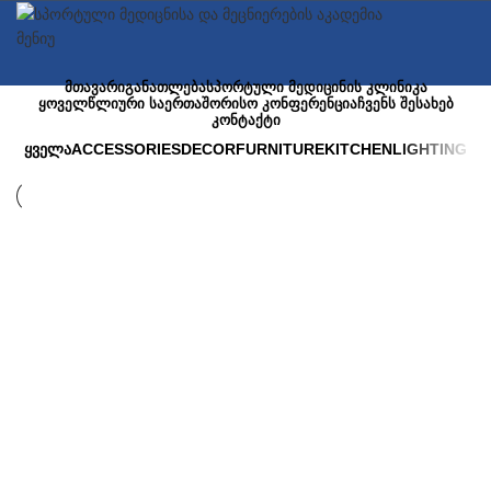
მენიუ
ᲛᲗᲐᲕᲐᲠᲘ
ᲒᲐᲜᲐᲗᲚᲔᲑᲐ
ᲡᲞᲝᲠᲢᲣᲚᲘ ᲛᲔᲓᲘᲪᲘᲜᲘᲡ ᲙᲚᲘᲜᲘᲙᲐ
ᲧᲝᲕᲔᲚᲬᲚᲘᲣᲠᲘ ᲡᲐᲔᲠᲗᲐᲨᲝᲠᲘᲡᲝ ᲙᲝᲜᲤᲔᲠᲔᲜᲪᲘᲐ
ᲩᲕᲔᲜᲡ ᲨᲔᲡᲐᲮᲔᲑ
ᲙᲝᲜᲢᲐᲥᲢᲘ
ᲧᲕᲔᲚᲐ
ACCESSORIES
DECOR
FURNITURE
KITCHEN
LIGHTING
Furniture
Netus eu mollis hac dignis
Furniture
A lacus bibendum pulvinar