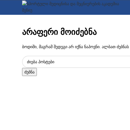
მენიუ
ᲛᲗᲐᲕᲐᲠᲘ
ᲒᲐᲜᲐᲗᲚᲔᲑᲐ
ᲡᲞᲝᲠ
არაფერი მოიძებნა
ბოდიში, მაგრამ შედეგი არ იქნა ნაპოვნი. ალბათ ძებნ
ძებნა