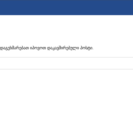
ᲢᲣᲚᲘ ᲛᲔᲓᲘᲪᲘᲜᲘᲡ ᲙᲚᲘᲜᲘᲙᲐ
ᲧᲝᲕᲔᲚᲬᲚᲘᲣᲠᲘ ᲡᲐᲔᲠᲗᲐᲨᲝᲠᲘᲡᲝ ᲙᲝᲜᲤᲔᲠᲔᲜᲪ
ას დაგეხმარებათ იპოვოთ დაკავშირებული პოსტი.