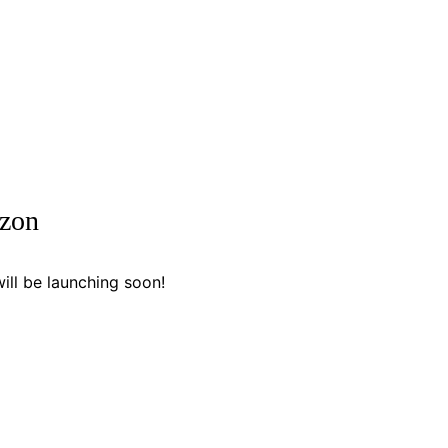
ᲢᲣᲚᲘ ᲛᲔᲓᲘᲪᲘᲜᲘᲡ ᲙᲚᲘᲜᲘᲙᲐ
ᲧᲝᲕᲔᲚᲬᲚᲘᲣᲠᲘ ᲡᲐᲔᲠᲗᲐᲨᲝᲠᲘᲡᲝ ᲙᲝᲜᲤᲔᲠᲔᲜᲪ
izon
ill be launching soon!