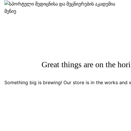
მენიუ
ᲛᲗᲐᲕᲐᲠᲘ
ᲒᲐᲜᲐᲗᲚᲔᲑᲐ
ᲡᲞᲝᲠ
Great things are on the hor
Something big is brewing! Our store is in the works and w