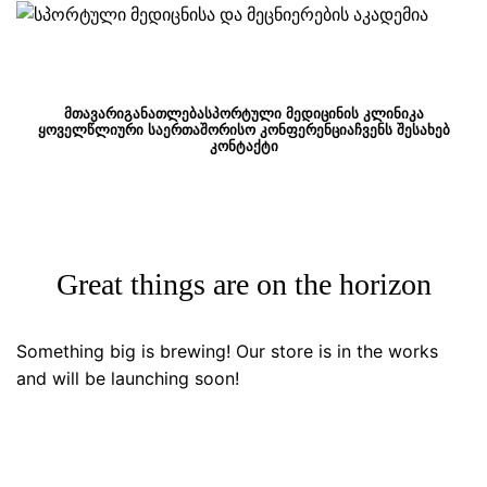
მენიუ
ᲛᲗᲐᲕᲐᲠᲘ
ᲒᲐᲜᲐᲗᲚᲔᲑᲐ
ᲡᲞᲝᲠᲢᲣᲚᲘ ᲛᲔᲓᲘᲪᲘᲜᲘᲡ ᲙᲚᲘᲜᲘᲙᲐ
ᲧᲝᲕᲔᲚᲬᲚᲘᲣᲠᲘ ᲡᲐᲔᲠᲗᲐᲨᲝᲠᲘᲡᲝ ᲙᲝᲜᲤᲔᲠᲔᲜᲪᲘᲐ
ᲩᲕᲔᲜᲡ ᲨᲔᲡᲐᲮᲔᲑ
ᲙᲝᲜᲢᲐᲥᲢᲘ
Great things are on the horizon
Something big is brewing! Our store is in the works
and will be launching soon!